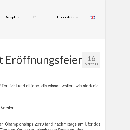
Disziplinen
Medien
Unterstützen
it Eröffnungsfeier
16
OKT. 2019
icht und all jene, die wissen wollen, wie stark die
 Version:
Asian Championships 2019 fand nachmittags am Ufer des
 Thomas Konietzko, gleichzeitig Präsident des