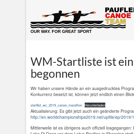
OUR WAY. FOR GREAT SPORT
WM-Startliste ist ei
begonnen
Wir haben unsere Hände an ein ausgedrucktes Program
Konkurrenz besetzt ist, können jetzt endlich einen Blick 
startlist_wc_2019_canoe_marathon
Herunterladen
Aktualisierung: Es gibt jetzt auch ein geänderte Progra
http://en.worldchampionships2019.net/upfile/ep/2019/
Mittlerweile ist es übrigens auch offiziell losgegan
Lake Di Dang vor dem Lotus Pavilion in Shaoxing statt