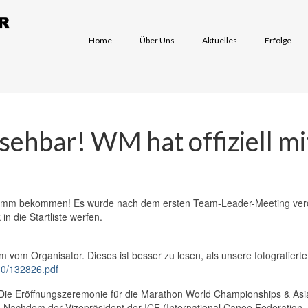
Home
Über Uns
Aktuelles
Erfolge
nsehbar! WM hat offiziell m
m bekommen! Es wurde nach dem ersten Team-Leader-Meeting veröffentl
in die Startliste werfen.
m vom Organisator. Dieses ist besser zu lesen, als unsere fotografierte
10/132826.pdf
gen: Die Eröffnungszeremonie für die Marathon World Championships & 
. Nachdem der Vizepräsident der ICF (International Canoe Federation,