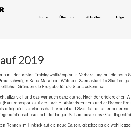
Home
Über Uns
Aktuelles
Erfolge
h auf 2019
nun mit den ersten Trainingwettkämpfen in Vorbereitung auf die neue
 Braunschweiger Kanu-Marathon. Während Sven aktuell im Studium gut be
eitlichen Gründen die Freigabe für die Starts bekommen.
ht allzu viel, und das war auch ganz gut so. Nach der erfolgreichen W
 (Kanurennsport) auf der Lachte (Abfahrtsrennen) und er Bremer Frei
 erfolgreichste Mannschaft, Marcel und Sven fuhren unter anderem au
e Regenerationsphase nach der langen Saison, bevor das Grundlagentra
sten Rennen im Hinblick auf die neue Saison, gleichzeitig die wohl let