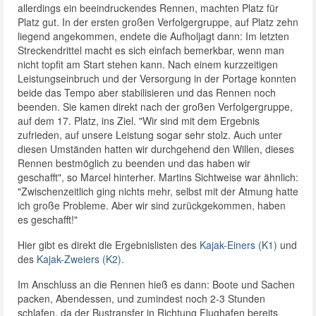
allerdings ein beeindruckendes Rennen, machten Platz für
Platz gut. In der ersten großen Verfolgergruppe, auf Platz zehn
liegend angekommen, endete die Aufholjagt dann: Im letzten
Streckendrittel macht es sich einfach bemerkbar, wenn man
nicht topfit am Start stehen kann. Nach einem kurzzeitigen
Leistungseinbruch und der Versorgung in der Portage konnten
beide das Tempo aber stabilisieren und das Rennen noch
beenden. Sie kamen direkt nach der großen Verfolgergruppe,
auf dem 17. Platz, ins Ziel. "Wir sind mit dem Ergebnis
zufrieden, auf unsere Leistung sogar sehr stolz. Auch unter
diesen Umständen hatten wir durchgehend den Willen, dieses
Rennen bestmöglich zu beenden und das haben wir
geschafft", so Marcel hinterher. Martins Sichtweise war ähnlich:
"Zwischenzeitlich ging nichts mehr, selbst mit der Atmung hatte
ich große Probleme. Aber wir sind zurückgekommen, haben
es geschafft!"
Hier gibt es direkt die Ergebnislisten des
Kajak-Einers (K1)
und
des
Kajak-Zweiers (K2)
.
Im Anschluss an die Rennen hieß es dann: Boote und Sachen
packen, Abendessen, und zumindest noch 2-3 Stunden
schlafen, da der Bustransfer in Richtung Flughafen bereits