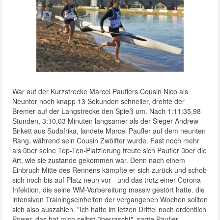
War auf der Kurzstrecke Marcel Pauflers Cousin Nico als
Neunter noch knapp 13 Sekunden schneller, drehte der
Bremer auf der Langstrecke den Spieß um. Nach 1:11:35,98
Stunden, 3:10,03 Minuten langsamer als der Sieger Andrew
Birkett aus Südafrika, landete Marcel Paufler auf dem neunten
Rang, während sein Cousin Zwölfter wurde. Fast noch mehr
als über seine Top-Ten-Platzierung freute sich Paufler über die
Art, wie sie zustande gekommen war. Denn nach einem
Einbruch Mitte des Rennens kämpfte er sich zurück und schob
sich noch bis auf Platz neun vor - und das trotz einer Corona-
Infektion, die seine WM-Vorbereitung massiv gestört hatte. die
intensiven Trainingseinheiten der vergangenen Wochen sollten
sich also auszahlen. "Ich hatte im letzen Drittel noch ordentlich
Power, das hat mich selbst überrascht", sagte Paufler.