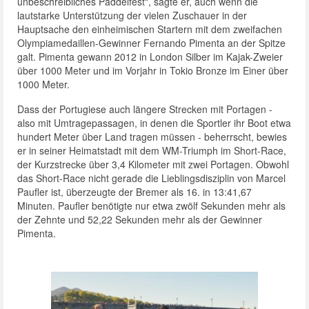
unbeschreibliches Paddelfest", sagte er, auch wenn die
lautstarke Unterstützung der vielen Zuschauer in der
Hauptsache den einheimischen Startern mit dem zweifachen
Olympiamedaillen-Gewinner Fernando Pimenta an der Spitze
galt. Pimenta gewann 2012 in London Silber im Kajak-Zweier
über 1000 Meter und im Vorjahr in Tokio Bronze im Einer über
1000 Meter.
Dass der Portugiese auch längere Strecken mit Portagen -
also mit Umtragepassagen, in denen die Sportler ihr Boot etwa
hundert Meter über Land tragen müssen - beherrscht, bewies
er in seiner Heimatstadt mit dem WM-Triumph im Short-Race,
der Kurzstrecke über 3,4 Kilometer mit zwei Portagen. Obwohl
das Short-Race nicht gerade die Lieblingsdisziplin von Marcel
Paufler ist, überzeugte der Bremer als 16. in 13:41,67
Minuten. Paufler benötigte nur etwa zwölf Sekunden mehr als
der Zehnte und 52,22 Sekunden mehr als der Gewinner
Pimenta.