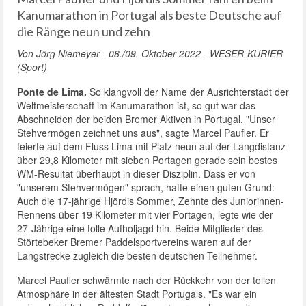
Kanumarathon in Portugal als beste Deutsche auf
die Ränge neun und zehn
Von Jörg Niemeyer - 08./09. Oktober 2022 - WESER-KURIER
(Sport)
Ponte de Lima.
So klangvoll der Name der Ausrichterstadt der
Weltmeisterschaft im Kanumarathon ist, so gut war das
Abschneiden der beiden Bremer Aktiven in Portugal. "Unser
Stehvermögen zeichnet uns aus", sagte Marcel Paufler. Er
feierte auf dem Fluss Lima mit Platz neun auf der Langdistanz
über 29,8 Kilometer mit sieben Portagen gerade sein bestes
WM-Resultat überhaupt in dieser Disziplin. Dass er von
"unserem Stehvermögen" sprach, hatte einen guten Grund:
Auch die 17-jährige Hjördis Sommer, Zehnte des Juniorinnen-
Rennens über 19 Kilometer mit vier Portagen, legte wie der
27-Jährige eine tolle Aufholjagd hin. Beide Mitglieder des
Störtebeker Bremer Paddelsportvereins waren auf der
Langstrecke zugleich die besten deutschen Teilnehmer.
Marcel Paufler schwärmte nach der Rückkehr von der tollen
Atmosphäre in der ältesten Stadt Portugals. "Es war ein