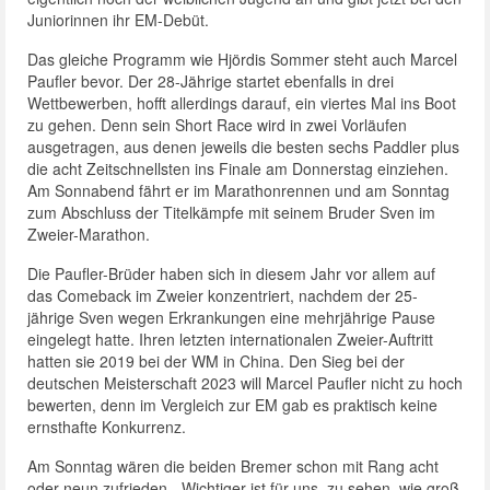
Juniorinnen ihr EM-Debüt.
Das gleiche Programm wie Hjördis Sommer steht auch Marcel
Paufler bevor. Der 28-Jährige startet ebenfalls in drei
Wettbewerben, hofft allerdings darauf, ein viertes Mal ins Boot
zu gehen. Denn sein Short Race wird in zwei Vorläufen
ausgetragen, aus denen jeweils die besten sechs Paddler plus
die acht Zeitschnellsten ins Finale am Donnerstag einziehen.
Am Sonnabend fährt er im Marathonrennen und am Sonntag
zum Abschluss der Titelkämpfe mit seinem Bruder Sven im
Zweier-Marathon.
Die Paufler-Brüder haben sich in diesem Jahr vor allem auf
das Comeback im Zweier konzentriert, nachdem der 25-
jährige Sven wegen Erkrankungen eine mehrjährige Pause
eingelegt hatte. Ihren letzten internationalen Zweier-Auftritt
hatten sie 2019 bei der WM in China. Den Sieg bei der
deutschen Meisterschaft 2023 will Marcel Paufler nicht zu hoch
bewerten, denn im Vergleich zur EM gab es praktisch keine
ernsthafte Konkurrenz.
Am Sonntag wären die beiden Bremer schon mit Rang acht
oder neun zufrieden. „Wichtiger ist für uns, zu sehen, wie groß