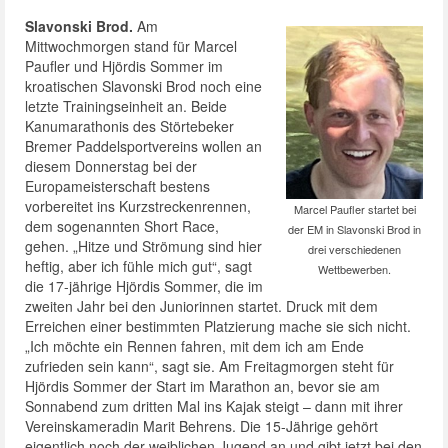
Slavonski Brod.
Am
Mittwochmorgen stand für Marcel
Paufler und Hjördis Sommer im
kroatischen Slavonski Brod noch eine
letzte Trainingseinheit an. Beide
Kanumarathonis des Störtebeker
Bremer Paddelsportvereins wollen an
diesem Donnerstag bei der
Europameisterschaft bestens
vorbereitet ins Kurzstreckenrennen,
Marcel Paufler startet bei
dem sogenannten Short Race,
der EM in Slavonski Brod in
gehen. „Hitze und Strömung sind hier
drei verschiedenen
heftig, aber ich fühle mich gut“, sagt
Wettbewerben.
die 17-jährige Hjördis Sommer, die im
zweiten Jahr bei den Juniorinnen startet. Druck mit dem
Erreichen einer bestimmten Platzierung mache sie sich nicht.
„Ich möchte ein Rennen fahren, mit dem ich am Ende
zufrieden sein kann“, sagt sie. Am Freitagmorgen steht für
Hjördis Sommer der Start im Marathon an, bevor sie am
Sonnabend zum dritten Mal ins Kajak steigt – dann mit ihrer
Vereinskameradin Marit Behrens. Die 15-Jährige gehört
eigentlich noch der weiblichen Jugend an und gibt jetzt bei den