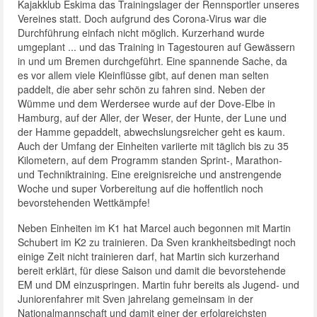
Kajakklub Eskima das Trainingslager der Rennsportler unseres
Vereines statt. Doch aufgrund des Corona-Virus war die
Durchführung einfach nicht möglich. Kurzerhand wurde
umgeplant ... und das Training in Tagestouren auf Gewässern
in und um Bremen durchgeführt. Eine spannende Sache, da
es vor allem viele Kleinflüsse gibt, auf denen man selten
paddelt, die aber sehr schön zu fahren sind. Neben der
Wümme und dem Werdersee wurde auf der Dove-Elbe in
Hamburg, auf der Aller, der Weser, der Hunte, der Lune und
der Hamme gepaddelt, abwechslungsreicher geht es kaum.
Auch der Umfang der Einheiten variierte mit täglich bis zu 35
Kilometern, auf dem Programm standen Sprint-, Marathon-
und Techniktraining. Eine ereignisreiche und anstrengende
Woche und super Vorbereitung auf die hoffentlich noch
bevorstehenden Wettkämpfe!
Neben Einheiten im K1 hat Marcel auch begonnen mit Martin
Schubert im K2 zu trainieren. Da Sven krankheitsbedingt noch
einige Zeit nicht trainieren darf, hat Martin sich kurzerhand
bereit erklärt, für diese Saison und damit die bevorstehende
EM und DM einzuspringen. Martin fuhr bereits als Jugend- und
Juniorenfahrer mit Sven jahrelang gemeinsam in der
Nationalmannschaft und damit einer der erfolgreichsten