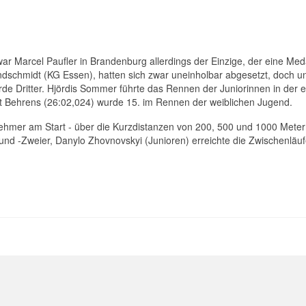
r Marcel Paufler in Brandenburg allerdings der Einzige, der eine Med
chmidt (KG Essen), hatten sich zwar uneinholbar abgesetzt, doch unt
urde Dritter. Hjördis Sommer führte das Rennen der Juniorinnen in der
rit Behrens (26:02,024) wurde 15. im Rennen der weiblichen Jugend.
nehmer am Start - über die Kurzdistanzen von 200, 500 und 1000 Metern
 und -Zweier, Danylo Zhovnovskyi (Junioren) erreichte die Zwischenläuf