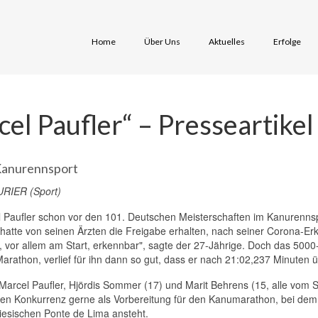
Home
Über Uns
Aktuelles
Erfolge
l Paufler“ – Presseartikel
Kanurennsport
URIER (Sport)
cel Paufler schon vor den 101. Deutschen Meisterschaften im Kanurenn
hatte von seinen Ärzten die Freigabe erhalten, nach seiner Corona-Erkr
, vor allem am Start, erkennbar", sagte der 27-Jährige. Doch das 5000
arathon, verlief für ihn dann so gut, dass er nach 21:02,237 Minuten
n Marcel Paufler, Hjördis Sommer (17) und Marit Behrens (15, alle vom
ren Konkurrenz gerne als Vorbereitung für den Kanumarathon, bei de
iesischen Ponte de Lima ansteht.