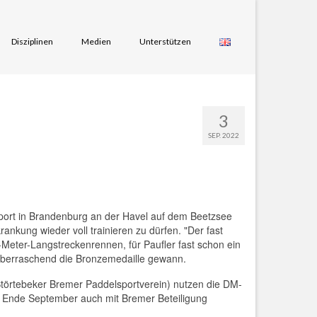
Disziplinen
Medien
Unterstützen
3
SEP. 2022
sport in Brandenburg an der Havel auf dem Beetzsee
ankung wieder voll trainieren zu dürfen. "Der fast
-Meter-Langstreckenrennen, für Paufler fast schon ein
 überraschend die Bronzemedaille gewann.
 Störtebeker Bremer Paddelsportverein) nutzen die DM-
m Ende September auch mit Bremer Beteiligung