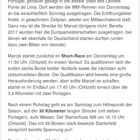
Portugal, genauer gesagt in die älteste Stadt des Landes:
Ponte de Lima. Dort werden die WM-Rennen von Donnerstag
an bis einschließlich Sonntag ausgetragen. Die Eröffnungsfeier
findet, in gewohntem Zeitplan, wieder am Mittwochabend statt.
Ganz neu ist die Strecke für Marcel übrigens nicht: Bereits
2017 wurden hier die Europameisterschaften ausgetragen, bei
denen wir ebenfalls für Deutschland starten durften (unten
dazu zwei Bilder von damals).
Marcel startet zunächst im
Short-Race
am Donnerstag um
11:50 Uhr (Ortszeit) im ersten Vorlauf. Es qualifizieren sich die
ersten sechs Boote beider Vorläufe sowie die nächsten acht
zeitschnellsten Boote. Die Qualifikation wird bereits eine große
Herausforderung werden, aber sollte Marcel es schaffen,
startet er im Endlauf um 17:45 Uhr (Ortszeit) erneut über die
3,4 Kilometer mit zwei Portagen.
Nach einem Ruhetag geht es am Samstag zum Höhepunkt der
Saison, auf der
30 Kilometer
langen Strecke (mit sieben
Portagen), aufs Wasser. Der Startschuss fällt um 16:15 Uhr
(Ortszeit). Das mit 36 Booten stark besetzte Starterfeld
verspricht bereits Spannung pur!